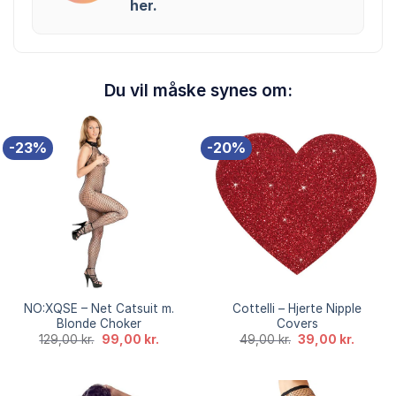
her.
Du vil måske synes om:
-23%
-20%
NO:XQSE – Net Catsuit m.
Cottelli – Hjerte Nipple
Blonde Choker
Covers
Den
Den
Den
Den
129,00
kr.
99,00
kr.
49,00
kr.
39,00
kr.
oprindelige
aktuelle
oprindelige
aktuell
pris
pris
pris
pris
var:
er:
var:
er:
129,00 kr..
99,00 kr..
49,00 kr..
39,00 k