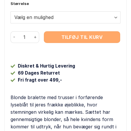
Størrelse
var:
er:
259,00 kr..
199,00 kr..
Cottelli - Blonde Bralette & Trusse antal
TILFØJ TIL KURV
Diskret & Hurtig Levering
69 Dages Returret
Fri fragt over 499,-
Blonde bralette med trusser i forførende
lyseblåt til jeres frække øjeblikke, hvor
stemningen virkelig kan mærkes. Sættet har
gennemsigtige blonder, så hele kvindens form
kommer til udtryk, når hun bevæger sig rundt i