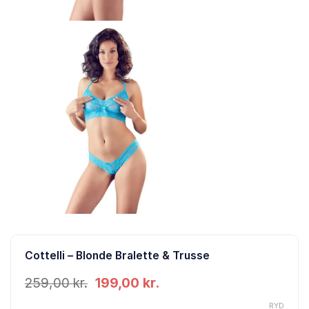
Cottelli – Blonde Bralette & Trusse
Den
Den
259,00
kr.
199,00
kr.
oprindelige
aktuelle
pris
pris
RYD