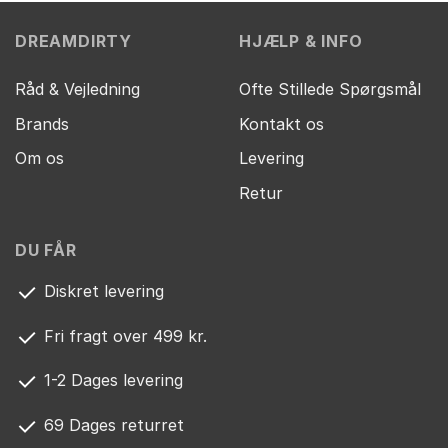
299,00 kr..
229,00 kr..
279,00 kr..
259,00
DREAMDIRTY
HJÆLP & INFO
Råd & Vejledning
Ofte Stillede Spørgsmål
Brands
Kontakt os
Om os
Levering
Retur
DU FÅR
Diskret levering
Fri fragt over 499 kr.
1-2 Dages levering
69 Dages returret