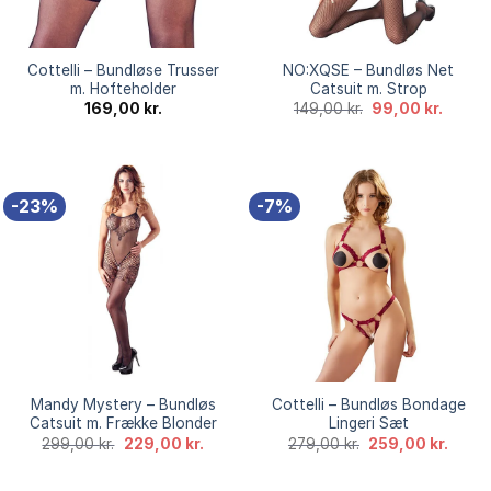
Cottelli – Bundløse Trusser
NO:XQSE – Bundløs Net
m. Hofteholder
Catsuit m. Strop
Den
Den
169,00
kr.
149,00
kr.
99,00
kr.
oprindelige
aktuell
pris
pris
var:
er:
149,00 kr..
99,00 k
-23%
-7%
Mandy Mystery – Bundløs
Cottelli – Bundløs Bondage
Catsuit m. Frække Blonder
Lingeri Sæt
Den
Den
Den
Den
299,00
kr.
229,00
kr.
279,00
kr.
259,00
kr.
oprindelige
aktuelle
oprindelige
aktuel
pris
pris
pris
pris
var:
er:
var:
er: