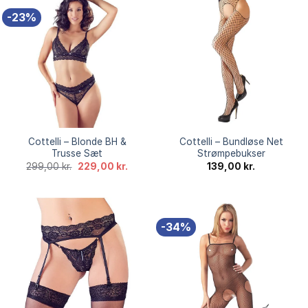
-23%
Cottelli – Blonde BH &
Cottelli – Bundløse Net
Trusse Sæt
Strømpebukser
Den
Den
299,00
kr.
229,00
kr.
139,00
kr.
oprindelige
aktuelle
pris
pris
var:
er:
299,00 kr..
229,00 kr..
-34%