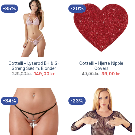
-35%
-20%
Cottelli – Lyserød BH & G-
Cottelli – Hjerte Nipple
Streng Sæt m. Blonder
Covers
Den
Den
Den
Den
229,00
kr.
149,00
kr.
49,00
kr.
39,00
kr.
oprindelige
aktuelle
oprindelige
aktuell
pris
pris
pris
pris
var:
er:
var:
er:
229,00 kr..
149,00 kr..
49,00 kr..
39,00 k
-34%
-23%