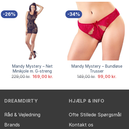
179,00 kr..
129,00 kr..
279,00 kr..
199,00
-26%
-34%
Mandy Mystery – Net
Mandy Mystery – Bundløse
Minikjole m. G-streng
Trusser
Den
Den
Den
Den
229,00
kr.
169,00
kr.
149,00
kr.
99,00
kr.
oprindelige
aktuelle
oprindelige
aktuell
pris
pris
pris
pris
var:
er:
var:
er:
229,00 kr..
169,00 kr..
149,00 kr..
99,00 k
DREAMDIRTY
HJÆLP & INFO
Råd & Vejledning
Ofte Stillede Spørgsmål
Brands
Kontakt os