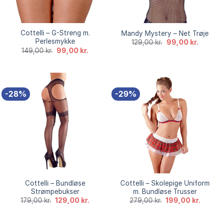
Cottelli – G-Streng m.
Mandy Mystery – Net Trøje
Perlesmykke
Den
Den
129,00
kr.
99,00
kr.
oprindelige
aktuell
Den
Den
149,00
kr.
99,00
kr.
pris
pris
oprindelige
aktuelle
var:
er:
pris
pris
129,00 kr..
99,00 k
var:
er:
149,00 kr..
99,00 kr..
-28%
-29%
Cottelli – Bundløse
Cottelli – Skolepige Uniform
Strømpebukser
m. Bundløse Trusser
Den
Den
Den
Den
179,00
kr.
129,00
kr.
279,00
kr.
199,00
kr.
oprindelige
aktuelle
oprindelige
aktuel
pris
pris
pris
pris
var:
er:
var:
er: