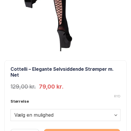
Cottelli – Elegante Selvsiddende Strømper m.
Net
Den
Den
129,00
kr.
79,00
kr.
oprindelige
aktuelle
pris
pris
RYD
Størrelse
var:
er:
129,00 kr..
79,00 kr..