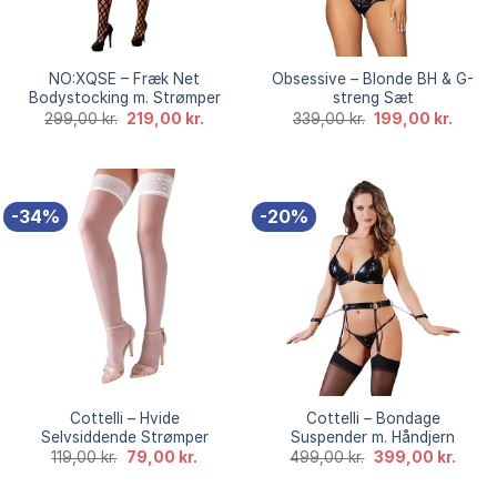
NO:XQSE – Fræk Net
Obsessive – Blonde BH & G-
Bodystocking m. Strømper
streng Sæt
Den
Den
Den
Den
299,00
kr.
219,00
kr.
339,00
kr.
199,00
kr.
oprindelige
aktuelle
oprindelige
aktuel
pris
pris
pris
pris
var:
er:
var:
er:
299,00 kr..
219,00 kr..
339,00 kr..
199,00
-34%
-20%
Cottelli – Hvide
Cottelli – Bondage
Selvsiddende Strømper
Suspender m. Håndjern
Den
Den
Den
Den
119,00
kr.
79,00
kr.
499,00
kr.
399,00
kr.
oprindelige
aktuelle
oprindelige
aktuel
pris
pris
pris
pris