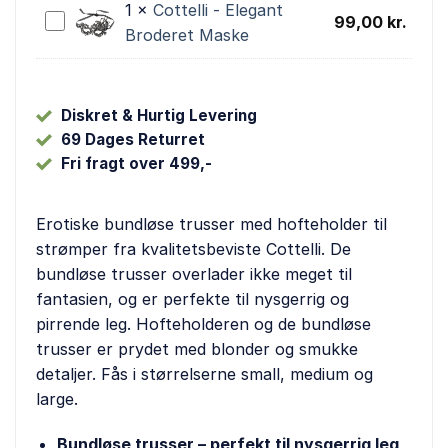
1
×
Cottelli - Elegant
Cottelli
99,00
kr.
Broderet Maske
-
Elegant
Broderet
Maske
Diskret & Hurtig Levering
69 Dages Returret
Fri fragt over 499,-
Erotiske bundløse trusser med hofteholder til
strømper fra kvalitetsbeviste Cottelli. De
bundløse trusser overlader ikke meget til
fantasien, og er perfekte til nysgerrig og
pirrende leg. Hofteholderen og de bundløse
trusser er prydet med blonder og smukke
detaljer. Fås i størrelserne small, medium og
large.
Bundløse trusser – perfekt til nysgerrig leg