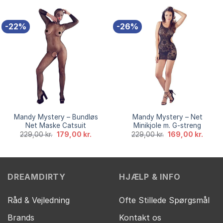
var:
er:
var:
er:
119,00 kr..
79,00 kr..
499,00 kr..
399,00
-22%
-26%
Mandy Mystery – Bundløs
Mandy Mystery – Net
Net Maske Catsuit
Minikjole m. G-streng
Den
Den
Den
Den
229,00
kr.
179,00
kr.
229,00
kr.
169,00
kr.
oprindelige
aktuelle
oprindelige
aktuel
pris
pris
pris
pris
var:
er:
var:
er:
229,00 kr..
179,00 kr..
229,00 kr..
169,00
DREAMDIRTY
HJÆLP & INFO
Råd & Vejledning
Ofte Stillede Spørgsmål
Brands
Kontakt os