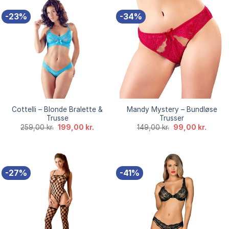
-23%
-34%
Cottelli – Blonde Bralette &
Mandy Mystery – Bundløse
Trusse
Trusser
Den
Den
Den
Den
259,00
kr.
199,00
kr.
149,00
kr.
99,00
kr.
oprindelige
aktuelle
oprindelige
aktuell
pris
pris
pris
pris
var:
er:
var:
er:
259,00 kr..
199,00 kr..
149,00 kr..
99,00 k
-27%
-41%