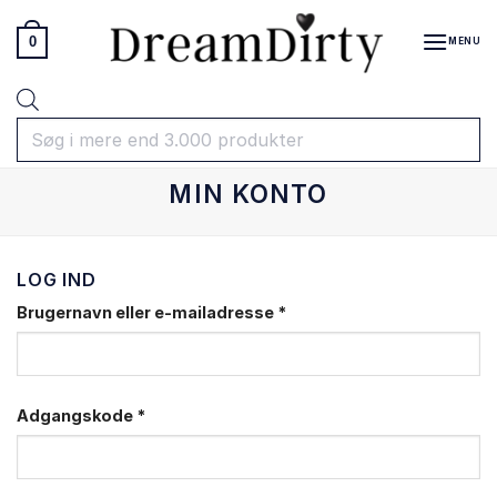
Fortsæt
til
0
MENU
indhold
Products
search
MIN KONTO
LOG IND
Brugernavn eller e-mailadresse
*
Adgangskode
*