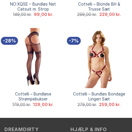
NO:XQSE – Bundløs Net
Cottelli – Blonde BH &
Catsuit m. Strop
Trusse Sæt
Den
Den
Den
Den
149,00
kr.
99,00
kr.
299,00
kr.
229,00
kr.
oprindelige
aktuelle
oprindelige
aktuel
pris
pris
pris
pris
var:
er:
var:
er:
149,00 kr..
99,00 kr..
299,00 kr..
229,00
-28%
-7%
Cottelli – Bundløse
Cottelli – Bundløs Bondage
Strømpebukser
Lingeri Sæt
Den
Den
Den
Den
179,00
kr.
129,00
kr.
279,00
kr.
259,00
kr.
oprindelige
aktuelle
oprindelige
aktuel
pris
pris
pris
pris
var:
er:
var:
er:
179,00 kr..
129,00 kr..
279,00 kr..
259,00
DREAMDIRTY
HJÆLP & INFO