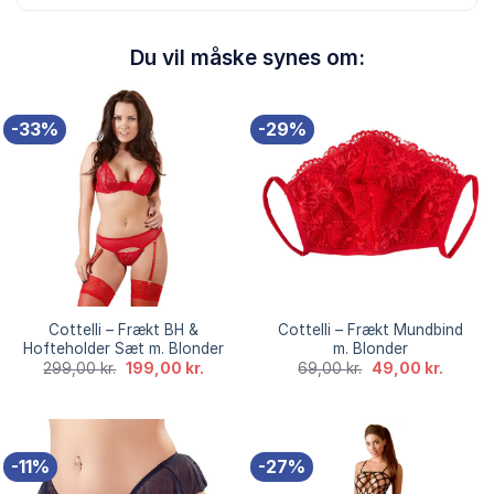
Du vil måske synes om:
-33%
-29%
Cottelli – Frækt BH &
Cottelli – Frækt Mundbind
Hofteholder Sæt m. Blonder
m. Blonder
Den
Den
Den
Den
299,00
kr.
199,00
kr.
69,00
kr.
49,00
kr.
oprindelige
aktuelle
oprindelige
aktuell
pris
pris
pris
pris
var:
er:
var:
er:
299,00 kr..
199,00 kr..
69,00 kr..
49,00 k
-11%
-27%