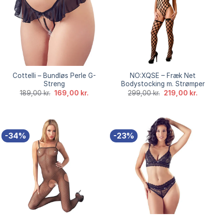
Cottelli – Bundløs Perle G-
NO:XQSE – Fræk Net
Streng
Bodystocking m. Strømper
Den
Den
Den
Den
189,00
kr.
169,00
kr.
299,00
kr.
219,00
kr.
oprindelige
aktuelle
oprindelige
aktuel
pris
pris
pris
pris
var:
er:
var:
er:
189,00 kr..
169,00 kr..
299,00 kr..
219,00
-34%
-23%