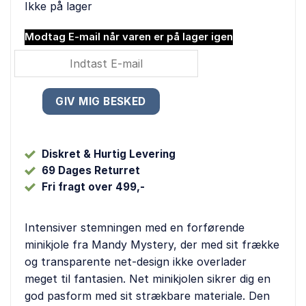
Ikke på lager
var:
er:
169,00 kr..
129,00 kr..
Modtag E-mail når varen er på lager igen
Diskret & Hurtig Levering
69 Dages Returret
Fri fragt over 499,-
Intensiver stemningen med en forførende
minikjole fra Mandy Mystery, der med sit frække
og transparente net-design ikke overlader
meget til fantasien. Net minikjolen sikrer dig en
god pasform med sit strækbare materiale. Den