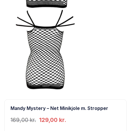
Mandy Mystery – Net Minikjole m. Stropper
Den
Den
169,00
kr.
129,00
kr.
oprindelige
aktuelle
pris
pris