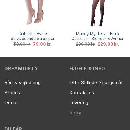
Cottelli – Hvide
Mandy Mystery – Fræk
Selvsiddende Strømper
Catsuit m. Blonder & Ærmer
Den
Den
Den
Den
119,00
kr.
79,00
kr.
299,00
kr.
229,00
kr.
oprindelige
aktuelle
oprindelige
aktuel
pris
pris
pris
pris
var:
er:
var:
er:
119,00 kr..
79,00 kr..
299,00 kr..
229,00
DREAMDIRTY
HJÆLP & INFO
Råd & Vejledning
Ofte Stillede Spørgsmål
Brands
Kontakt os
Om os
Levering
Retur
DU FÅR