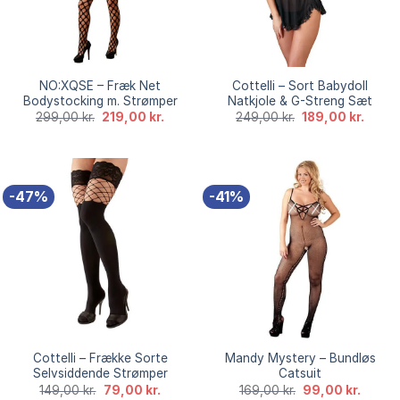
NO:XQSE – Fræk Net
Cottelli – Sort Babydoll
Bodystocking m. Strømper
Natkjole & G-Streng Sæt
Den
Den
Den
Den
299,00
kr.
219,00
kr.
249,00
kr.
189,00
kr.
oprindelige
aktuelle
oprindelige
aktuel
pris
pris
pris
pris
var:
er:
var:
er:
299,00 kr..
219,00 kr..
249,00 kr..
189,00
-47%
-41%
Cottelli – Frække Sorte
Mandy Mystery – Bundløs
Selvsiddende Strømper
Catsuit
Den
Den
Den
Den
149,00
kr.
79,00
kr.
169,00
kr.
99,00
kr.