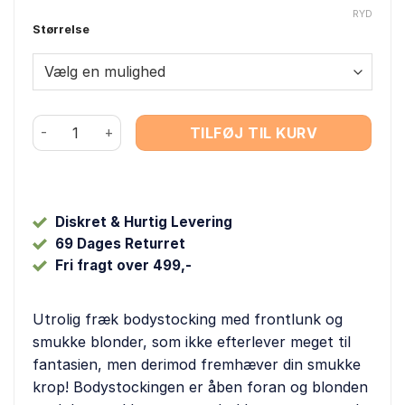
pris
pris
RYD
Størrelse
var:
er:
249,00 kr..
199,00 kr..
Cottelli - Sexet Bodystocking m. Frontluk & Blonder ant
TILFØJ TIL KURV
Diskret & Hurtig Levering
69 Dages Returret
Fri fragt over 499,-
Utrolig fræk bodystocking med frontlunk og
smukke blonder, som ikke efterlever meget til
fantasien, men derimod fremhæver din smukke
krop! Bodystockingen er åben foran og blonden