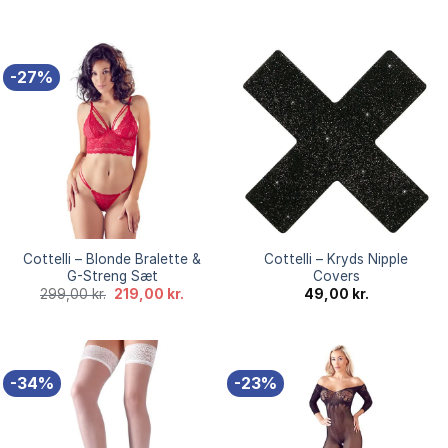
oprindelige
aktuelle
oprindelige
aktuell
pris
pris
pris
pris
var:
er:
var:
er:
149,00 kr..
79,00 kr..
169,00 kr..
99,00 k
-27%
Cottelli – Blonde Bralette &
Cottelli – Kryds Nipple
G-Streng Sæt
Covers
Den
Den
299,00
kr.
219,00
kr.
49,00
kr.
oprindelige
aktuelle
pris
pris
var:
er:
299,00 kr..
219,00 kr..
-34%
-23%