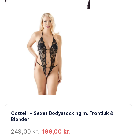
Cottelli – Sexet Bodystocking m. Frontluk &
Blonder
Den
Den
249,00
kr.
199,00
kr.
oprindelige
aktuelle