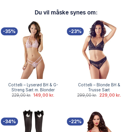
Du vil måske synes om:
-35%
-23%
Cottelli – Lyserød BH & G-
Cottelli – Blonde BH &
Streng Sæt m. Blonder
Trusse Sæt
Den
Den
Den
Den
229,00
kr.
149,00
kr.
299,00
kr.
229,00
kr.
oprindelige
aktuelle
oprindelige
aktuel
pris
pris
pris
pris
var:
er:
var:
er:
229,00 kr..
149,00 kr..
299,00 kr..
229,00
-34%
-22%