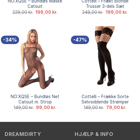
NO:XQSE – Bundløs Maske
Cottelli – Frækt Blonde
Catsuit
Trusser 3-dels Sæt
Den
Den
Den
Den
229,00
kr.
199,00
kr.
249,00
kr.
199,00
kr.
oprindelige
aktuelle
oprindelige
aktuel
pris
pris
pris
pris
var:
er:
var:
er:
229,00 kr..
199,00 kr..
249,00 kr..
199,00
-34%
-47%
NO:XQSE – Bundløs Net
Cottelli – Frække Sorte
Catsuit m. Strop
Selvsiddende Strømper
Den
Den
Den
Den
149,00
kr.
99,00
kr.
149,00
kr.
79,00
kr.
oprindelige
aktuelle
oprindelige
aktuell
pris
pris
pris
pris
var:
er:
var:
er:
149,00 kr..
99,00 kr..
149,00 kr..
79,00 k
DREAMDIRTY
HJÆLP & INFO