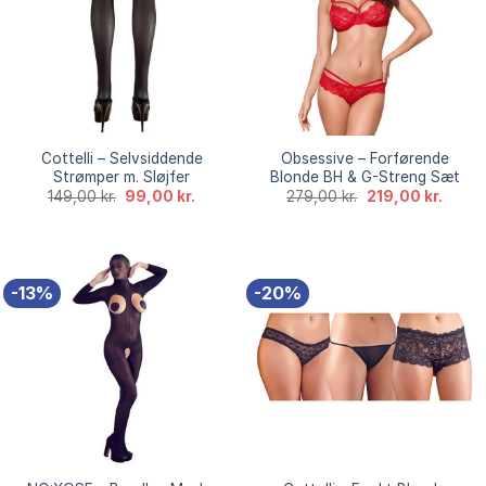
Cottelli – Selvsiddende
Obsessive – Forførende
Strømper m. Sløjfer
Blonde BH & G-Streng Sæt
Den
Den
Den
Den
149,00
kr.
99,00
kr.
279,00
kr.
219,00
kr.
oprindelige
aktuelle
oprindelige
aktuel
pris
pris
pris
pris
var:
er:
var:
er:
149,00 kr..
99,00 kr..
279,00 kr..
219,00 
-13%
-20%