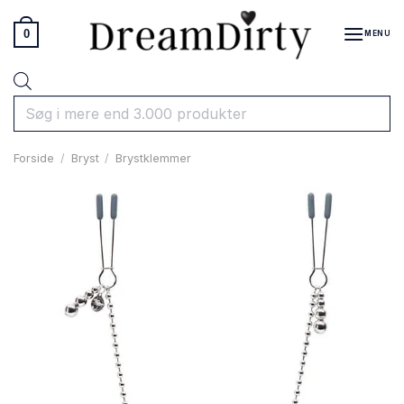
Fortsæt
til
0
MENU
indhold
Products
search
Forside
/
Bryst
/
Brystklemmer