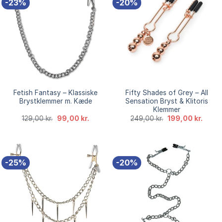
-23%
-20%
Fetish Fantasy – Klassiske
Fifty Shades of Grey – All
Brystklemmer m. Kæde
Sensation Bryst & Klitoris
Klemmer
Den
Den
Den
Den
129,00
kr.
99,00
kr.
249,00
kr.
199,00
kr.
oprindelige
aktuelle
oprindelige
aktuel
pris
pris
pris
pris
var:
er:
var:
er:
129,00 kr..
99,00 kr..
249,00 kr..
199,00
-25%
-20%