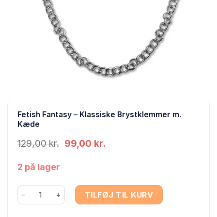
Fetish Fantasy – Klassiske Brystklemmer m.
Kæde
Den
Den
129,00
kr.
99,00
kr.
oprindelige
aktuelle
pris
pris
2 på lager
var:
er:
129,00 kr..
99,00 kr..
Fetish Fantasy - Klassiske Brystklemmer m. Kæde antal
TILFØJ TIL KURV