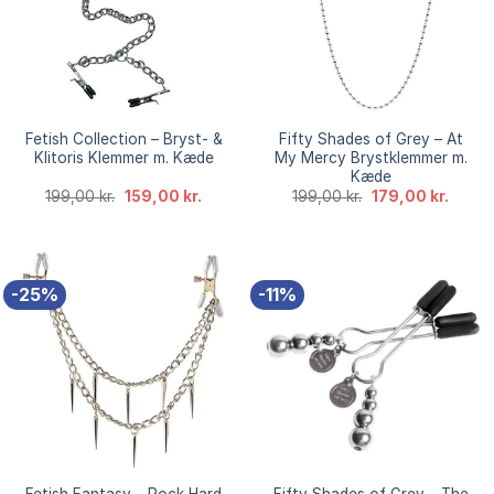
Fetish Collection – Bryst- &
Fifty Shades of Grey – At
Klitoris Klemmer m. Kæde
My Mercy Brystklemmer m.
Kæde
Den
Den
Den
Den
199,00
kr.
159,00
kr.
199,00
kr.
179,00
kr.
oprindelige
aktuelle
oprindelige
aktuel
pris
pris
pris
pris
var:
er:
var:
er:
199,00 kr..
159,00 kr..
199,00 kr..
179,00 
-25%
-11%