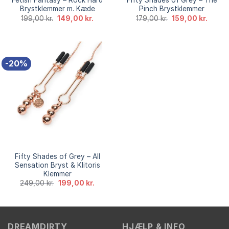
Fetish Fantasy – Rock Hard
Fifty Shades of Grey – The
Brystklemmer m. Kæde
Pinch Brystklemmer
Den
Den
Den
Den
199,00
kr.
149,00
kr.
179,00
kr.
159,00
kr.
oprindelige
aktuelle
oprindelige
aktuel
pris
pris
pris
pris
var:
er:
var:
er:
199,00 kr..
149,00 kr..
179,00 kr..
159,00 
-20%
Fifty Shades of Grey – All
Sensation Bryst & Klitoris
Klemmer
Den
Den
249,00
kr.
199,00
kr.
oprindelige
aktuelle
pris
pris
var:
er:
249,00 kr..
199,00 kr..
DREAMDIRTY
HJÆLP & INFO