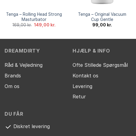
Tenga – Rolling Head Strong
Tenga – Original Vacuum
Masturbator
Cup Gentle
Den
Den
169,00
kr.
149,00
kr.
99,00
kr.
oprindelige
aktuelle
pris
pris
var:
er:
169,00 kr..
149,00 kr..
DREAMDIRTY
HJÆLP & INFO
Råd & Vejledning
Ofte Stillede Spørgsmål
Brands
Kontakt os
Om os
Levering
Retur
DU FÅR
Diskret levering