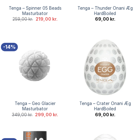
Tenga – Spinner 05 Beads
Tenga – Thunder Onani Æg
Masturbator
HardBoiled
Den
Den
259,00
kr.
219,00
kr.
69,00
kr.
oprindelige
aktuelle
pris
pris
var:
er:
259,00 kr..
219,00 kr..
-14%
Tenga – Geo Glacier
Tenga – Crater Onani Æg
Masturbator
HardBoiled
Den
Den
349,00
kr.
299,00
kr.
69,00
kr.
oprindelige
aktuelle
pris
pris
var:
er:
349,00 kr..
299,00 kr..