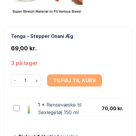
Tenga – Stepper Onani Æg
69,00
kr.
3 på lager
Tenga - Stepper Onani Æg antal
TILFØJ TIL KURV
1
×
Rensevæske til
Rensevæske
70,00
kr.
Sexlegetøj 150 ml
til
Sexlegetøj
150
ml