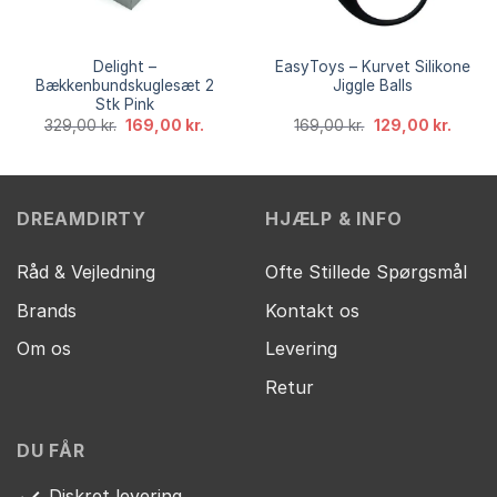
Delight –
EasyToys – Kurvet Silikone
Bækkenbundskuglesæt 2
Jiggle Balls
Stk Pink
Den
Den
Den
Den
329,00
kr.
169,00
kr.
169,00
kr.
129,00
kr.
oprindelige
aktuelle
oprindelige
aktuel
pris
pris
pris
pris
var:
er:
var:
er:
329,00 kr..
169,00 kr..
169,00 kr..
129,00 
DREAMDIRTY
HJÆLP & INFO
Råd & Vejledning
Ofte Stillede Spørgsmål
Brands
Kontakt os
Om os
Levering
Retur
DU FÅR
Diskret levering