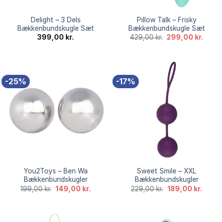
Delight – 3 Dels
Pillow Talk – Frisky
Bækkenbundskugle Sæt
Bækkenbundskugle Sæt
Den
Den
399,00
kr.
429,00
kr.
299,00
kr.
oprindelige
aktuel
pris
pris
var:
er:
429,00 kr..
299,00
-25%
-17%
You2Toys – Ben Wa
Sweet Smile – XXL
Bækkenbundskugler
Bækkenbundskugler
Den
Den
Den
Den
199,00
kr.
149,00
kr.
229,00
kr.
189,00
kr.
oprindelige
aktuelle
oprindelige
aktuel
pris
pris
pris
pris
var:
er:
var:
er:
199,00 kr..
149,00 kr..
229,00 kr..
189,00