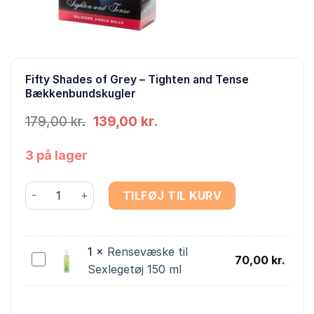
Fifty Shades of Grey – Tighten and Tense
Bækkenbundskugler
Den
Den
179,00
kr.
139,00
kr.
oprindelige
aktuelle
pris
pris
3 på lager
var:
er:
179,00 kr..
139,00 kr..
Fifty Shades of Grey - Tighten and Tense Bækkenbunds
TILFØJ TIL KURV
1
×
Rensevæske til
Rensevæske
70,00
kr.
Sexlegetøj 150 ml
til
Sexlegetøj
150