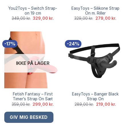
You2Toys – Switch Strap-
EasyToys – Silikone Strap
on 19 cm
On m. Riller
Den
Den
Den
Den
349,00
kr.
329,00
kr.
329,00
kr.
279,00
kr.
oprindelige
aktuelle
oprindelige
aktuel
pris
pris
pris
pris
var:
er:
var:
er:
349,00 kr..
329,00 kr..
329,00 kr..
279,00
-17%
-24%
IKKE PÅ LAGER
Fetish Fantasy – First
EasyToys – Banger Black
Timer’s Strap On Sæt
Strap On
Den
Den
Den
Den
359,00
kr.
299,00
kr.
289,00
kr.
219,00
kr.
oprindelige
aktuelle
oprindelige
aktuel
pris
pris
pris
pris
var:
er:
var:
er:
359,00 kr..
299,00 kr..
289,00 kr..
219,00 