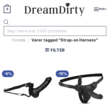
Fortsæt
til
0
MENU
indhold
Products
search
Forside
/
Varer tagged “Strap-on Harness”
FILTER
-6%
-15%