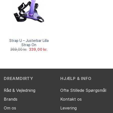
Strap U – Justerbar Lilla
Strap On
Den
Den
369,00
kr.
339,00
kr.
oprindelige
aktuelle
pris
pris
var:
er:
369,00 kr..
339,00 kr..
DREAMDIRTY
HJÆLP & INFO
Råd & Vejledning
Ofte Stillede Spørgsmål
Brands
Kontakt os
Om os
Levering