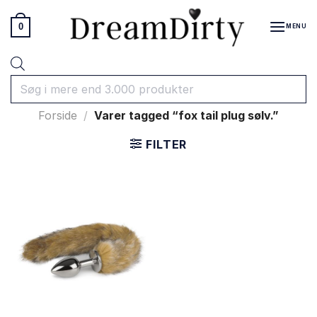
Fortsæt
til
0
MENU
indhold
Products
search
Forside
/
Varer tagged “fox tail plug sølv.”
FILTER