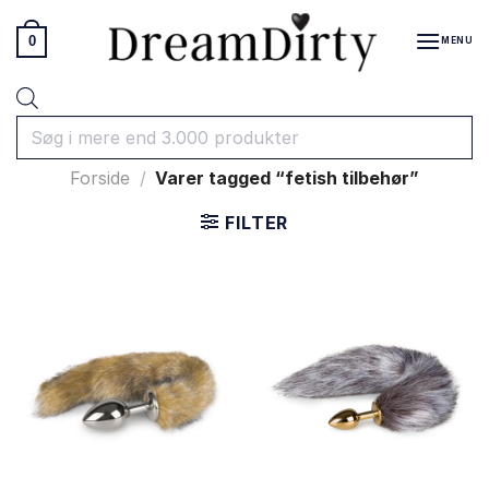
Fortsæt
til
0
MENU
indhold
Products
search
Forside
/
Varer tagged “fetish tilbehør”
FILTER