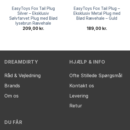
EasyToys Fox Tail Plug
EasyToys Fox Tail Plug –
Silver – Eksklusiv
Eksklusiv Metal Plug med
Sølvfarvet Plug med Blød
Blød Rævehale – Guld
lysebrun Rævehale
209,00
kr.
189,00
kr.
DREAMDIRTY
HJÆLP & INFO
Råd & Vejledning
Ofte Stillede Spørgsmål
Brands
Kontakt os
Om os
Levering
Retur
DU FÅR