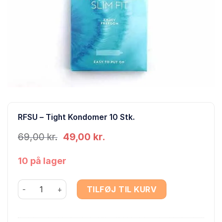
RFSU – Tight Kondomer 10 Stk.
Den
Den
69,00
kr.
49,00
kr.
oprindelige
aktuelle
pris
pris
10 på lager
var:
er:
69,00 kr..
49,00 kr..
RFSU - Tight Kondomer 10 Stk. antal
TILFØJ TIL KURV