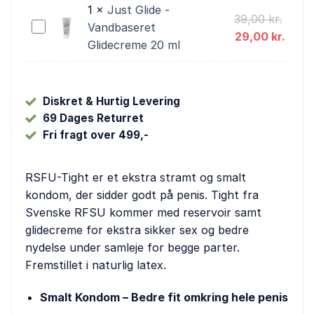
1
×
Just Glide -
Den
39,00
kr.
Just
Vandbaseret
oprin
Den
29,00
kr.
Glide
Glidecreme 20 ml
pris
aktue
-
var:
pris
Vandbaseret
39,00
er:
Glidecreme
Diskret & Hurtig Levering
29,00
20
69 Dages Returret
ml
Fri fragt over 499,-
RSFU-Tight er et ekstra stramt og smalt
kondom, der sidder godt på penis. Tight fra
Svenske RFSU kommer med reservoir samt
glidecreme for ekstra sikker sex og bedre
nydelse under samleje for begge parter.
Fremstillet i naturlig latex.
Smalt Kondom – Bedre fit omkring hele penis