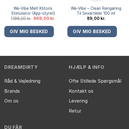
We-Vibe Melt Klitoris
We-Vibe – Clean Rengøring
Stimulator (App-styret)
Til Sexartikler 100 ml
Den
Den
1.199,00
kr.
969,00
kr.
89,00
kr.
oprindelige
aktuelle
pris
pris
var:
er:
1.199,00 kr..
969,00 kr..
DREAMDIRTY
HJÆLP & INFO
Råd & Vejledning
Ofte Stillede Spørgsmål
Brands
Kontakt os
Om os
Levering
Retur
DU FÅR