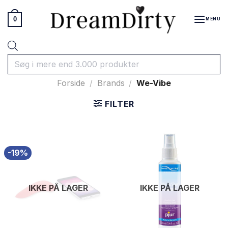
Fortsæt
til
0
MENU
indhold
Products
search
Forside
/
Brands
/
We-Vibe
FILTER
-19%
IKKE PÅ LAGER
IKKE PÅ LAGER