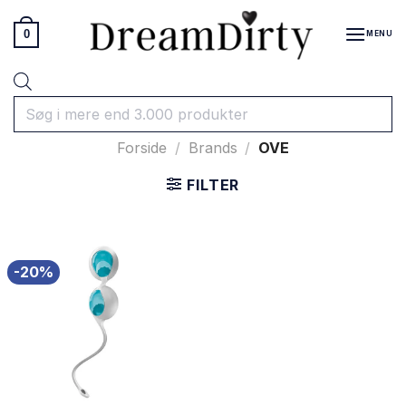
Fortsæt
til
0
MENU
indhold
Products
search
Forside
/
Brands
/
OVE
FILTER
-20%