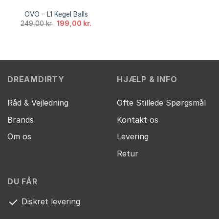
OVO – L1 Kegel Balls
Den
Den
249,00
kr.
199,00
kr.
oprindelige
aktuelle
pris
pris
var:
er:
249,00 kr..
199,00 kr..
DREAMDIRTY
HJÆLP & INFO
Råd & Vejledning
Ofte Stillede Spørgsmål
Brands
Kontakt os
Om os
Levering
Retur
DU FÅR
Diskret levering